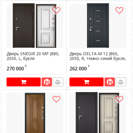
Дверь SNEGIR 20 MP (880,
Дверь DELTA-M 12 (860,
2050, L, букле
2050, R, темно-синий букле,
коричневый,-, КТ Белый
DL-1, ПВХ Слоновая кость,
₸
₸
S20-02, хром, НАКЛ,РУСТ-)
DML-04, хром, НАКЛ)
270 000
262 000
(коричневый
Артикул:
200226
Артикул:
200366