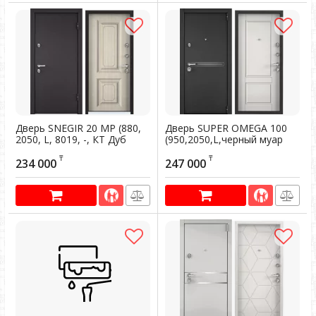
Дверь SNEGIR 20 MP (880,
Дверь SUPER OMEGA 100
2050, L, 8019, -, КТ Дуб
(950,2050,L,черный муар
бежевый, S20-02, хром,
металлик,SP-16,КТ
₸
₸
НАКЛ, РУСТ, -) (RAL 8019)
Белый,SO-NC-
234 000
247 000
1,хром,НАКЛ,-,-)
Артикул:
200362
Артикул:
200559