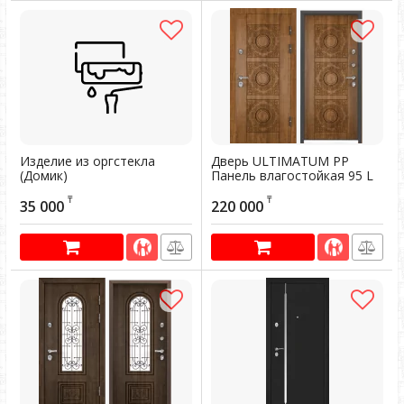
Изделие из оргстекла
Дверь ULTIMATUM PP
(Домик)
Панель влагостойкая 95 L
лев. КТ Дуб медовый, КВ-1,
Артикул:
101125
₸
₸
КТ Дуб медовый, КВ-5
35 000
220 000
Артикул:
200593