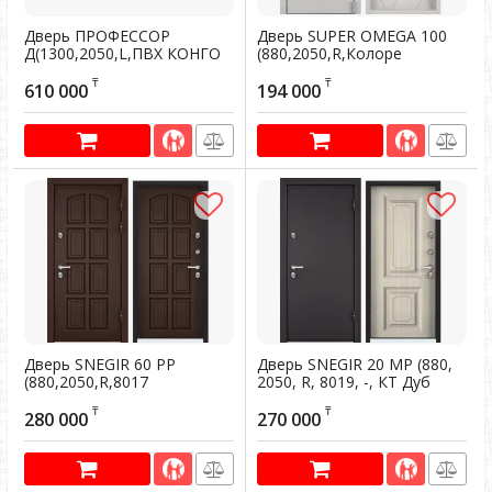
Дверь ПРОФЕССОР
Дверь SUPER OMEGA 100
Д(1300,2050,L,ПВХ КОНГО
(880,2050,R,Колоре
венге,Р-3,КТ
бьянко,SP-17,СТ Милк
₸
₸
Белый,3D1,хром,НАКЛ,НК2,ПВХ
матовый,SO-HT-3,
610 000
194 000
КОНГО венге)
хром,НАКЛ,-,-)
Артикул:
200731
Артикул:
200556
Дверь SNEGIR 60 РР
Дверь SNEGIR 20 МР (880,
(880,2050,R,8017
2050, R, 8019, -, КТ Дуб
Коричневый,TS-
бежевый, S20-02, хром,
₸
₸
6,Коричневый, TS6 хром
НАКЛ,-,-) (RAL 8019)
280 000
270 000
НАКЛ НК2
Артикул:
200410
Артикул:
200449