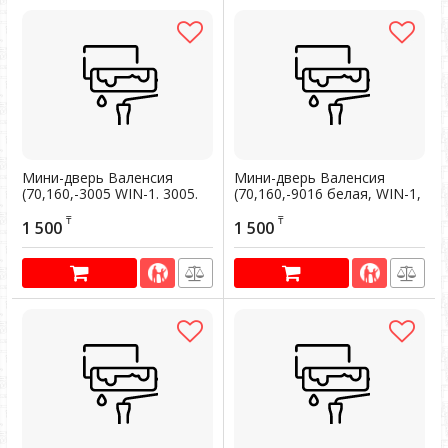
Мини-дверь Валенсия
Мини-дверь Валенсия
(70,160,-3005 WIN-1. 3005.
(70,160,-9016 белая, WIN-1,
WIN-1.)
9016 белая. WIN-1)
₸
₸
1 500
1 500
Артикул:
101130
Артикул:
101132