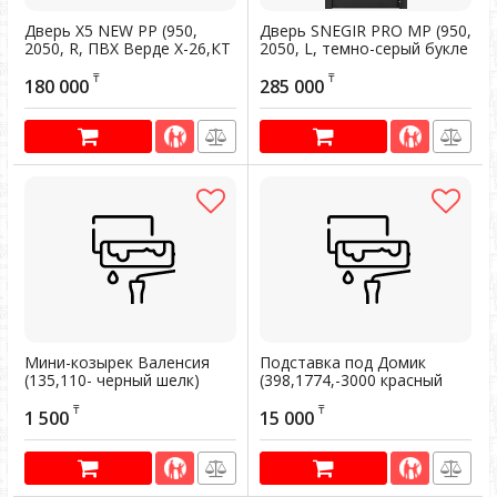
Дверь Х5 NEW PP (950,
Дверь SNEGIR PRO MP (950,
2050, R, ПВХ Верде X-26,КТ
2050, L, темно-серый букле
Белый, X6-26-M, хром,
графит, -, ПВХ Бетон
₸
₸
НАКЛ, НУ-1, ПВХ Верде)
известковый ,S60-HT1,
180 000
285 000
(темн
хром
Мини-козырек Валенсия
Подставка под Домик
(135,110- черный шелк)
(398,1774,-3000 красный
ДП)
Артикул:
101136
₸
₸
1 500
15 000
Артикул:
101137