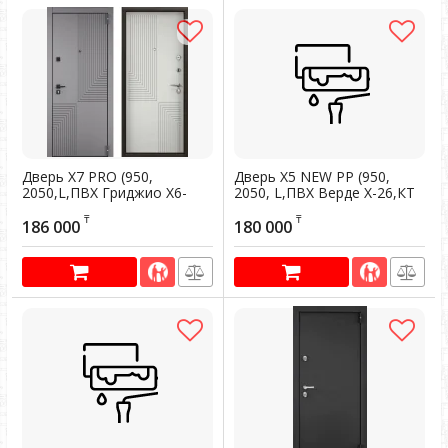
Дверь Х7 PRO (950,
Дверь Х5 NEW PP (950,
2050,L,ПВХ Гриджио Х6-
2050, L,ПВХ Верде X-26,КТ
HT1, -, ПВХ Бетон
Белый, X6-26-M, хром,
₸
₸
известковый, X6-HT1 черн
НАКЛ, НУ-1, ПВХ Верде)
186 000
180 000
квад НАКЛ НУ-1
(темн