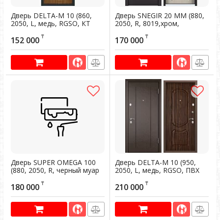
Дверь DELTA-M 10 (860,
Дверь SNEGIR 20 MМ (880,
2050, L, медь, RGSO, КТ
2050, R, 8019,хром,
Дуб медовый, D1, хром,
НАКЛ,РУСТ) (RAL 8019)
₸
₸
НАКЛ,) (Панель 10 мм)
152 000
170 000
Артикул:
200402
Артикул:
200169
Дверь SUPER OMEGA 100
Дверь DELTA-M 10 (950,
(880, 2050, R, черный муар
2050, L, медь, RGSO, ПВХ
металлик, SP-16, КТ Белый,
ЛЕС орех, D1, хром, НАКЛ,
₸
₸
SO-NC-1, хром, НАКЛ, -,
-, -) (Панель 10 мм)
180 000
210 000
Артикул:
200549
Артикул:
200195