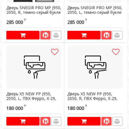
Дверь SNEGIR PRO MP (950,
Дверь SNEGIR PRO MP (950,
2050, R, темно-серый букле
2050, L, темно-серый букле
графит, -, ПВХ Ферро, S60-
графит, -, ПВХ Ферро, S60-
₸
₸
C3, хром, НАКЛ, -,
C3, хром, НАКЛ, -,
285 000
285 000
Дверь Х5 NEW PP (950,
Дверь Х5 NEW PP (950,
2050, L, ПВХ Ферро, X-29,
2050, R, ПВХ Ферро, X-29,
ПВХ Белый, X6-M, хром,
ПВХ Белый, X6-M, хром,
₸
₸
НАКЛ, НУ-1, ПВХ Ферро)
НАКЛ, НУ-1, ПВХ Ферро)
180 000
180 000
(темн
(темн