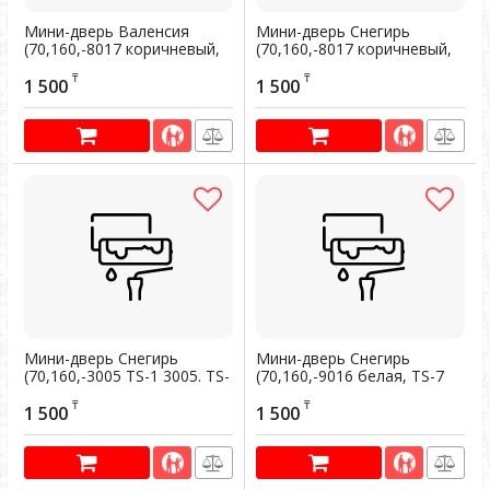
Мини-дверь Валенсия
Мини-дверь Снегирь
(70,160,-8017 коричневый,
(70,160,-8017 коричневый,
WIN-1, коричневый WIN-1)
ТS-6 8017 . коричневый TS-
₸
₸
6)
1 500
1 500
Артикул:
101131
Артикул:
101134
Мини-дверь Снегирь
Мини-дверь Снегирь
(70,160,-3005 ТS-1 3005. TS-
(70,160,-9016 белая, ТS-7
1.)
9016 белая ТS-7)
₸
₸
1 500
1 500
Артикул:
101133
Артикул:
101135