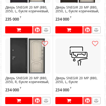
Дверь SNEGIR 20 MP (880,
Дверь SNEGIR 20 MP (880,
2050, L, букле коричневый,
2050, L, букле коричневый,
-, КТ Дуб бежевый, S20-02,
-, КТ Дуб бежевый, S20-07,
₸
₸
хром, НАКЛ, РУСТ, -)
хром, НАКЛ, РУСТ, -)
235 000
234 000
Артикул:
200364
Артикул:
200365
Дверь SNEGIR 20 MP (880,
Дверь SNEGIR 20 MP (880,
2050, R, букле коричневый,
2050, L, букле
-, КТ Дуб бежевый, S20-07,
коричневый,-, КТ Дуб
₸
₸
хром, НАКЛ, РУСТ, -)
медовый S20-02, хром,
234 000
234 000
НАКЛ,РУСТ)коричн
Артикул:
200374
Артикул:
200367