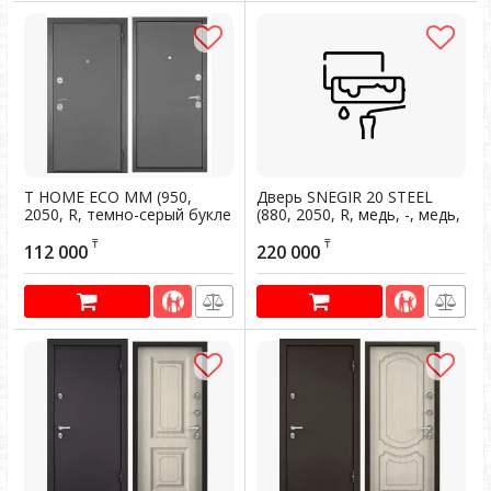
T HOME ECO MM (950,
Дверь SNEGIR 20 STEEL
2050, R, темно-серый букле
(880, 2050, R, медь, -, медь,
графит, -,темно-серый
-, хром, НАКЛ, РУСТ, -)
₸
₸
букле графит, -, хром,
112 000
220 000
Артикул:
200403
НАКЛ,