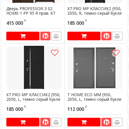
Дверь PROFESSOR-3 02
X7 PRO MP КЛАССИК2 (950,
HOME-1 PP 95 R прав. KT
2050, R, темно-серый букле
Орех грецкий WIN-1 KT
графит,SP-18N, ПВХ
₸
₸
Орех грецкий
Бьянко, СК68, хром кругл, Н
415 000
185 000
Артикул:
200248
X7 PRO MP КЛАССИК2 (950,
T HOME ECO MM (950,
2050, L, темно-серый букле
2050, L, темно-серый букле
графит,SP-18N, ПВХ
графит, -,темно-серый
₸
₸
Бьянко, СК68, хром кругл,
букле графит, -, хром,
185 000
112 000
НА
НАКЛ,