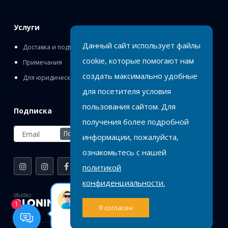
Услуги
Данный сайт использует файлы
Доставка и подъём
cookie, которые помогают нам
Примечания
создать максимально удобные
Для юридических лиц
для посетителя условия
пользования сайтом. Для
Подписка
получения более подробной
Подписаться
информации, пожалуйста,
ознакомьтесь с нашей
политикой
конфиденциальности.
Birlik
Оставь заявку или
1
Я согласен
напиши нам на
WhatsApp.