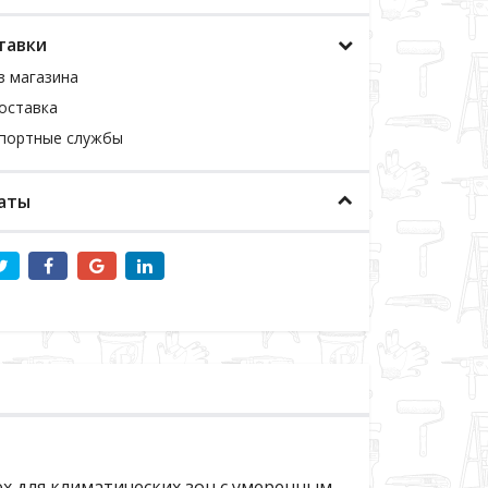
тавки
з магазина
оставка
спортные службы
аты
ex для климатических зон с умеренным