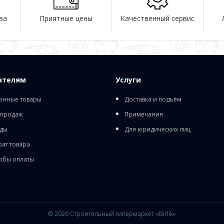
ва
Приятные цены
Качественный сервис
ателям
Услуги
онные товары
Доставка и подъём
 продаж
Примечания
ды
Для юридических лиц
рат товара
обы оплаты
© 2026
Строительный гипермаркет «Birlik»