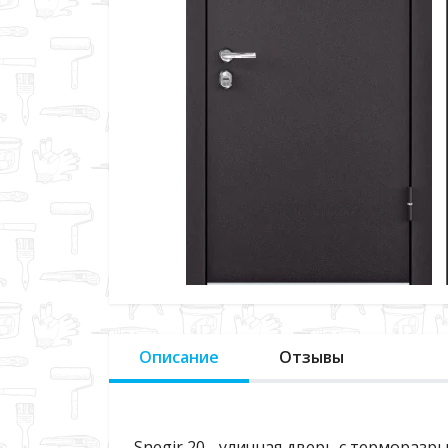
Описание
Отзывы
Snegir 20 - уличная дверь с термораз