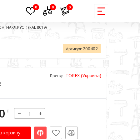
0
0
0
ом, НАКЛ,РУСТ) (RAL 8019)
200402
Артикул:
TOREX (Украина)
Бренд:
в
0
₸
−
+
в корзину