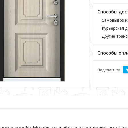
Способы дос
Самовывоз и
Курьерская д
Другие тран
Способы опл
Поделиться:
рывом в коробе. Модель разработана специалистами Tor