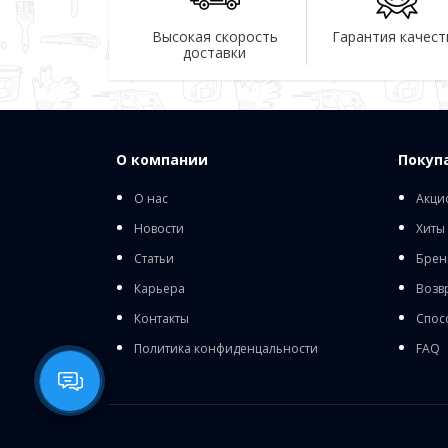
Высокая скорость
Гарантия качест
доставки
О компании
Покуп
О нас
Акци
Новости
Хиты
Статьи
Брен
Карьера
Возв
Контакты
Спос
Политика конфиденцальности
FAQ
Birlik
1
Оставь заявку или напиши
нам на WhatsApp.