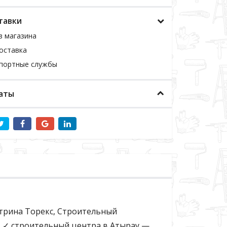
тавки
з магазина
оставка
спортные службы
аты
витрина Торекс, Строительный
». ✓ строительный центра в Атырау —