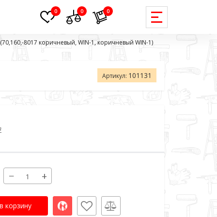
0
0
0
70,160,-8017 коричневый, WIN-1, коричневый WIN-1)
101131
Артикул:
в
−
+
в корзину