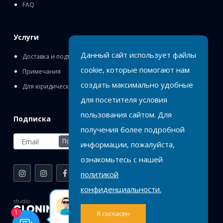
FAQ
Услуги
Данный сайт использует файлы
Доставка и подъём
cookie, которые помогают нам
Примечания
создать максимально удобные
Для юридических лиц
для посетителя условия
пользования сайтом. Для
Подписка
получения более подробной
Подписаться
информации, пожалуйста,
ознакомьтесь с нашей
политикой
конфиденциальности.
Birlik
Оставь заявку или
1
Я согласен
напиши нам на