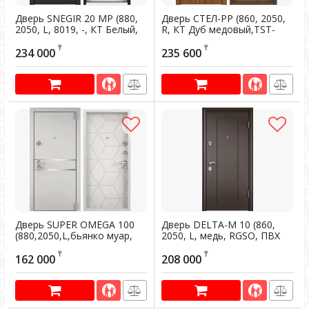
Дверь SNEGIR 20 МР (880,
Дверь СТЕЛ-РР (860, 2050,
2050, L, 8019, -, КТ Белый,
R, КТ Дуб медовый,TST-
S20-02, хром, НАКЛ,-.-) (RAL
1,КТ Дуб медовый,TST-
₸
₸
8019)
1,хром,НАКЛ,НК2,КТ Дуб
234 000
235 600
медовый)
Артикул:
200406
Артикул:
200788
Дверь SUPER OMEGA 100
Дверь DELTA-M 10 (860,
(880,2050,L,бьянко муар,
2050, L, медь, RGSO, ПВХ
SP-17, СТ Милк матовый,
БЕЛ перламутр, D1, хром,
₸
₸
SO-HT-3, хром,НАКЛ,)
НАКЛ,-,-) (Панель 10 мм)
162 000
208 000
Артикул:
200551
Артикул:
200170