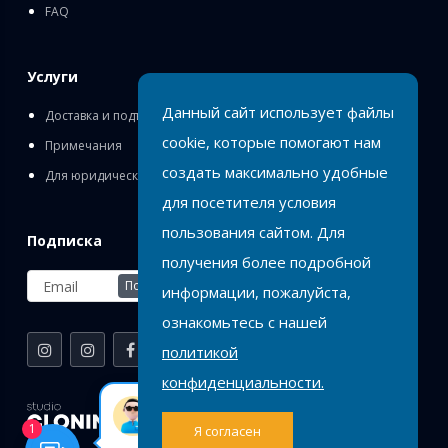
FAQ
Услуги
Данный сайт использует файлы
Доставка и подъём
cookie, которые помогают нам
Примечания
создать максимально удобные
Для юридических лиц
для посетителя условия
пользования сайтом. Для
Подписка
получения более подробной
Подписаться
информации, пожалуйста,
ознакомьтесь с нашей
политикой
конфиденциальности.
Birlik
Оставь заявку или
1
Я согласен
напиши нам на