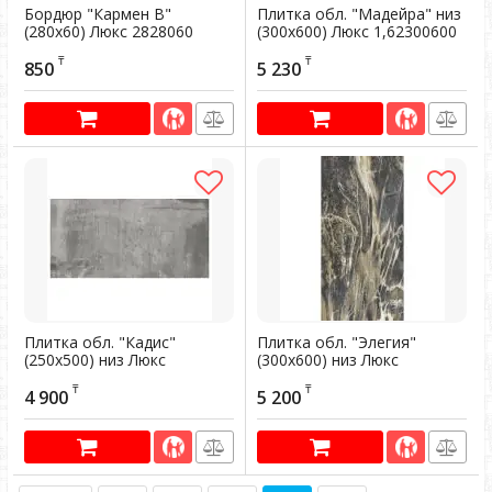
Бордюр "Кармен В"
Плитка обл. "Мадейра" низ
(280х60) Люкс 2828060
(300х600) Люкс 1,62300600
Артикул:
300472
Артикул:
301770
₸
₸
850
5 230
Плитка обл. "Кадис"
Плитка обл. "Элегия"
(250х500) низ Люкс
(300х600) низ Люкс
1,2525050054
1,62300600
₸
₸
4 900
5 200
Артикул:
301763
Артикул:
301793