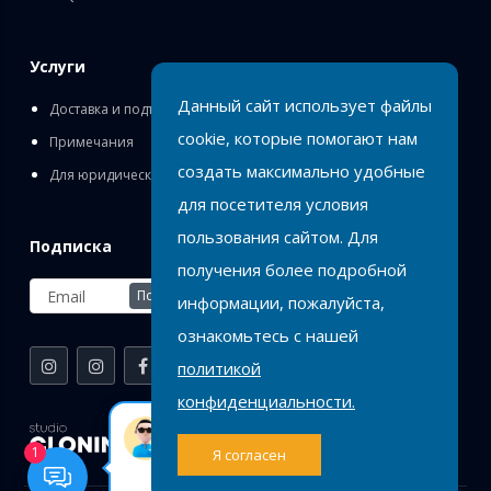
Услуги
Данный сайт использует файлы
Доставка и подъём
cookie, которые помогают нам
Примечания
создать максимально удобные
Для юридических лиц
для посетителя условия
пользования сайтом. Для
Подписка
получения более подробной
Подписаться
информации, пожалуйста,
ознакомьтесь с нашей
политикой
конфиденциальности.
Birlik
Оставь заявку или
1
Я согласен
напиши нам на
WhatsApp.