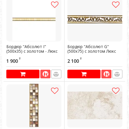
Бордюр "Абсолют I"
Бордюр "Абсолют G"
(500х35) с золотом - Люкс
(500х75) с золотом Люкс
5050035
2550075
₸
₸
1 900
2 100
Артикул:
300467
Артикул:
300466