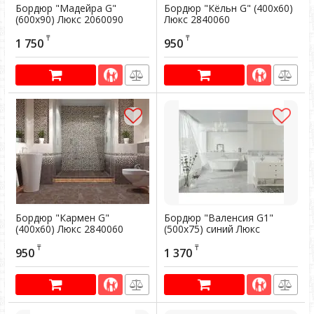
Бордюр "Мадейра G"
Бордюр "Кёльн G" (400х60)
(600х90) Люкс 2060090
Люкс 2840060
Артикул:
300474
Артикул:
300473
₸
₸
1 750
950
Бордюр "Кармен G"
Бордюр "Валенсия G1"
(400х60) Люкс 2840060
(500х75) синий Люкс
2550075
Артикул:
300471
₸
₸
950
1 370
Артикул:
300469