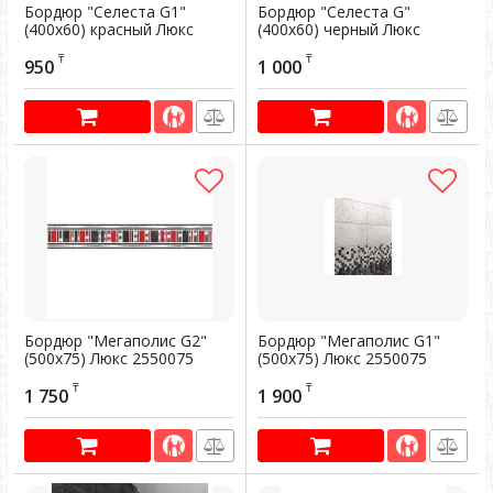
Бордюр "Селеста G1"
Бордюр "Селеста G"
(400х60) красный Люкс
(400х60) черный Люкс
2840060
2840060
₸
₸
950
1 000
Артикул:
300482
Артикул:
300481
Бордюр "Мегаполис G2"
Бордюр "Мегаполис G1"
(500х75) Люкс 2550075
(500х75) Люкс 2550075
Артикул:
300478
Артикул:
300477
₸
₸
1 750
1 900