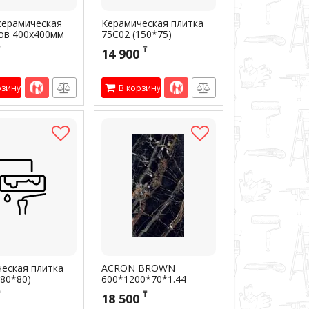
керамическая
Керамическая плитка
ов 400х400мм
75C02 (150*75)
ль" светло-
₸
14 900
 – люкс
рзину
В корзину
еская плитка
ACRON BROWN
(80*80)
600*1200*70*1.44
Артикул:
301927
₸
18 500