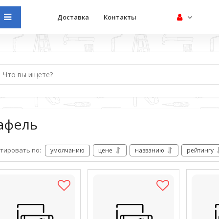
Доставка
Контакты
афель
тировать по:
умолчанию
цене
названию
рейтингу