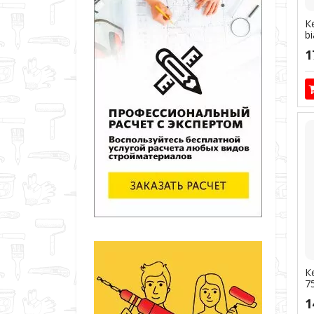
К
b
1
К
7
1