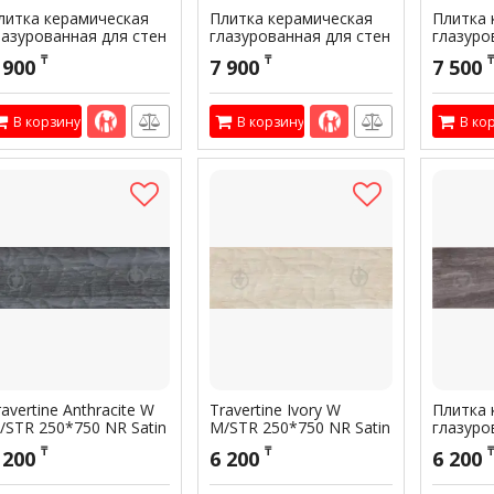
литка керамическая
Плитка керамическая
Плитка 
лазурованная для стен
глазурованная для стен
глазуро
M ALLORE Marmolino
TM ALLORE Lazzaro
TM ALLO
₸
₸
₸
 900
7 900
7 500
rey W M 300*900 R
Pearl W M/STR 300*900
Beige W
lossy 1
R Glossy 1
R Satin 
тикул:
301738
Артикул:
301736
Артикул:
3
В корзину
В корзину
В ко
ravertine Anthracite W
Travertine Ivory W
Плитка 
/STR 250*750 NR Satin
M/STR 250*750 NR Satin
глазуро
1
TM ALLO
₸
₸
₸
 200
6 200
6 200
Anthrac
тикул:
300314
Артикул:
300323
NR Satin