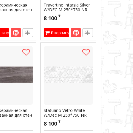
керамическая
Travertine Intarsia Silver
ванная для стен
W/DEC M 250*750 NR
RE Desert
Satin 1
₸
8 100
 M/STR 300*900
Артикул:
300322
1
01732
рзину
В корзину
керамическая
Statuario Vetro White
ванная для стен
W/Dec M 250*750 NR
RE Travertine
Glossy 1
₸
8 100
ite W M 250*750
Артикул:
300272
 1