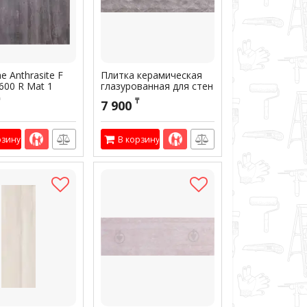
ne Anthrasite F
Плитка керамическая
600 R Mat 1
глазурованная для стен
TM ALLORE Marmolino
00315
₸
7 900
Grey W M/STR 300*900
R Glossy 1
Артикул:
301739
рзину
В корзину