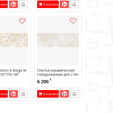
01745
рзину
В корзину
Vetro A Beiga W
Плитка керамическая
250*750 NR
глазурованная для стен
Murano Beige W M
₸
6 200
250*750 NR Glossy 1
00248
Артикул:
301723
рзину
В корзину