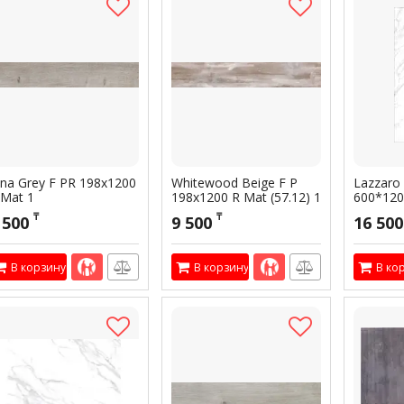
tna Grey F PR 198x1200
Whitewood Beige F P
Lazzaro 
 Mat 1
198x1200 R Mat (57.12) 1
600*120
1
тикул:
300214
Артикул:
300443
₸
₸
 500
9 500
16 500
Артикул:
3
В корзину
В корзину
В ко