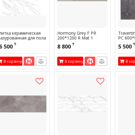
литка керамическая
Hormony Grey F PR
Traverti
лазурованная для пола
200*1200 R Mat 1
PC 600*
M ALLORE Lazzaro
Артикул:
300240
Артикул:
3
₸
₸
₸
6 500
8 800
5 500
earl F P 595*1190 R
UII Lappato 2
тикул:
301708
В корзину
В корзину
В ко