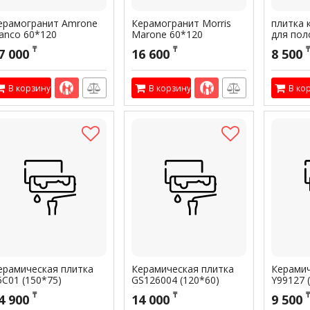
ерамогранит Amrone
Керамогранит Morris
плитка 
ianco 60*120
Marone 60*120
для пол
"монреа
₸
₸
₸
7 000
16 600
8 500
бежевая
В корзину
В корзину
В ко
ерамическая плитка
Керамическая плитка
Керамич
5C01 (150*75)
GS126004 (120*60)
Y99127 
₸
₸
₸
4 900
14 000
9 500