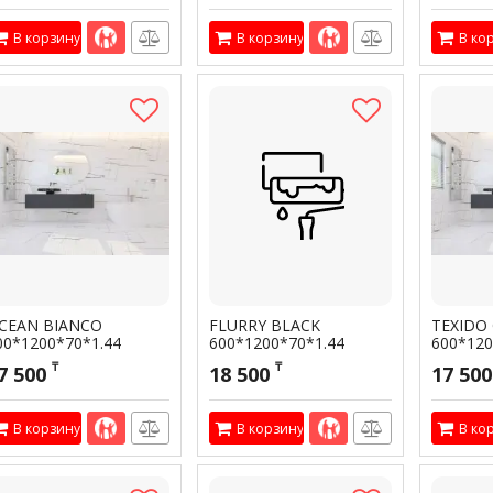
В корзину
В корзину
В ко
CEAN BIANCO
FLURRY BLACK
TEXIDO
00*1200*70*1.44
600*1200*70*1.44
600*120
тикул:
301958
Артикул:
301957
Артикул:
3
₸
₸
7 500
18 500
17 500
В корзину
В корзину
В ко