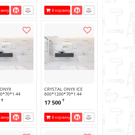
рзину
В корзину
 ONYX
CRYSTAL ONYX ICE
0*70*1.44
600*1200*70*1.44
01956
Артикул:
301955
₸
₸
17 500
рзину
В корзину