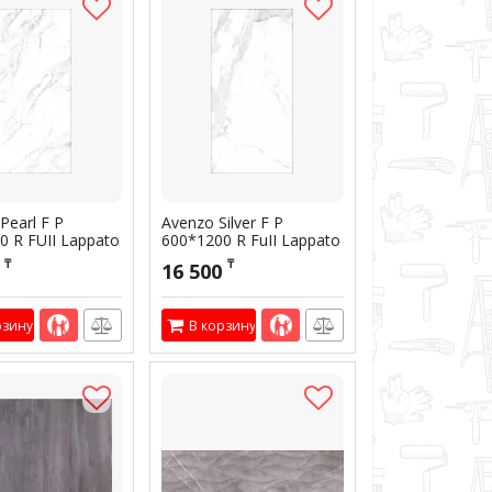
Pearl F P
Avenzo Silver F P
0 R FUII Lappato
600*1200 R FuII Lappato
1
₸
₸
16 500
00243
Артикул:
300001
рзину
В корзину