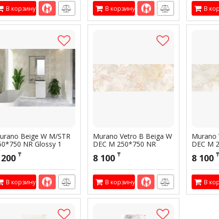
Артикул:
3
В корзину
В корзину
В ко
urano Beige W M/STR
Murano Vetro B Beiga W
Murano 
50*750 NR Glossy 1
DEC M 250*750 NR
DEC M 
Glossy 1
Glossy 1
тикул:
300246
₸
₸
₸
 200
8 100
8 100
Артикул:
300249
Артикул:
3
В корзину
В корзину
В ко