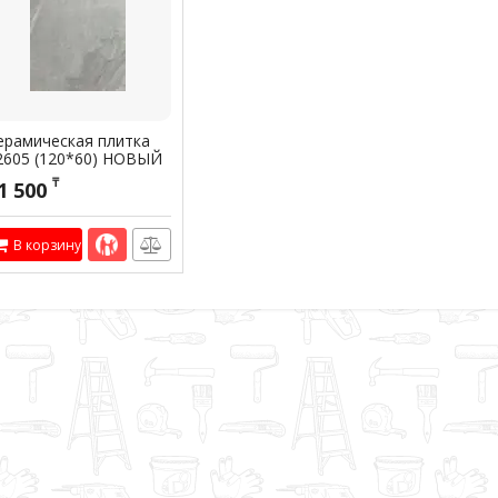
ерамическая плитка
2605 (120*60) НОВЫЙ
тикул:
301938
₸
1 500
В корзину