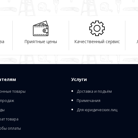
ва
Приятные цены
Качественный сервис
ателям
Услуги
онные товары
Доставка и подъём
 продаж
Примечания
ды
Для юридических лиц
рат товара
обы оплаты