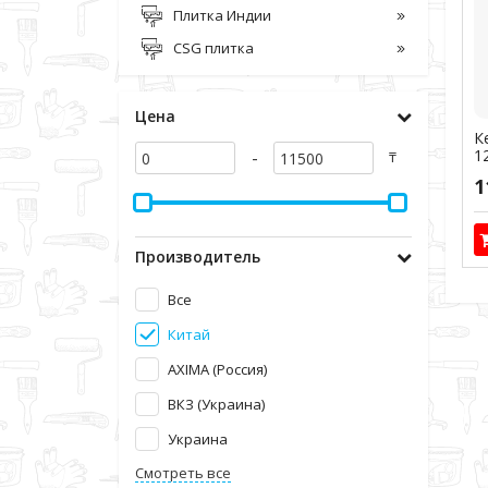
Плитка Индии
CSG плитка
Цена
К
-
1
₸
Ар
1
Производитель
Все
Китай
AXIMA (Россия)
ВКЗ (Украина)
Украина
Смотреть все