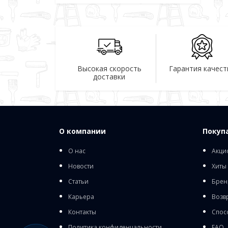
Высокая скорость
Гарантия качест
доставки
О компании
Покуп
О нас
Акци
Новости
Хиты
Статьи
Брен
Карьера
Возв
Контакты
Спос
Политика конфиденцальности
FAQ