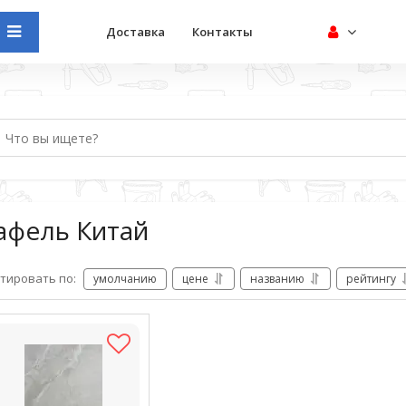
Доставка
Контакты
афель Китай
тировать по:
умолчанию
цене
названию
рейтингу