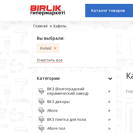
Каталог товаров
Главная
Кафель
Вы выбрали:
Китай
Очистить все
К
Категории
ВКЗ (Волгоградский
Сор
керамический завод)
ВКЗ декоры
Allore
ВКЗ плитка для пола
Allore пол