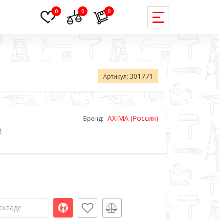
0
0
0
301771
Артикул:
AXIMA (Россия)
Бренд:
в
складе