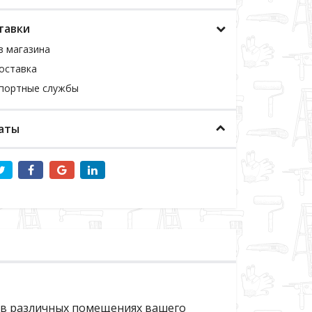
тавки
з магазина
оставка
спортные службы
аты
ь в различных помещениях вашего