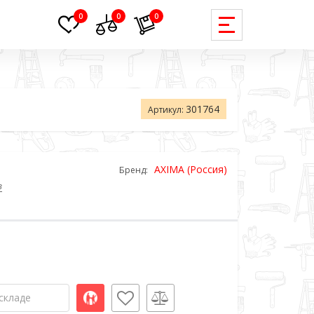
0
0
0
301764
Артикул:
AXIMA (Россия)
Бренд:
в
складе