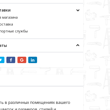
тавки
з магазина
оставка
спортные службы
аты
вать в различных помещениях вашего
цветок и размеров, стилей и