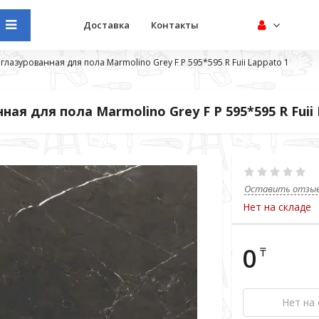
Доставка
Контакты
глазурованная для пола Marmolino Grey F P 595*595 R Fuii Lappato 1
я для пола Marmolino Grey F P 595*595 R Fuii 
Оставить отзы
Нет на складе
0
₸
Нет на 