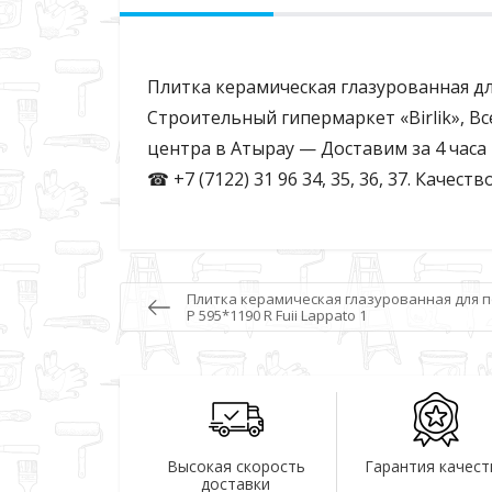
Плитка керамическая глазурованная для п
Строительный гипермаркет «Birlik», В
центра в Атырау — Доставим за 4 час
☎ +7 (7122) 31 96 34, 35, 36, 37. Качес
Плитка керамическая глазурованная для по
P 595*1190 R Fuii Lappato 1
Высокая скорость
Гарантия качест
доставки