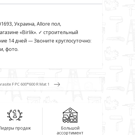
1693, Украина, Allore пол,
азине «Birlik». ✓ строительный
ие 14 дней — Звоните круглосуточно:
и, фото.
rasite F PC 600*600 R Mat 1
Лидеры продаж
Большой
ассортимент