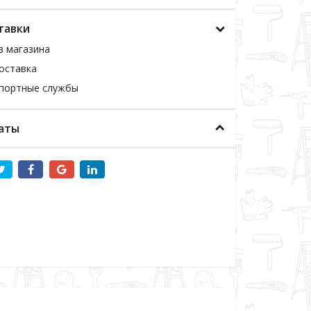
тавки
з магазина
оставка
спортные службы
аты