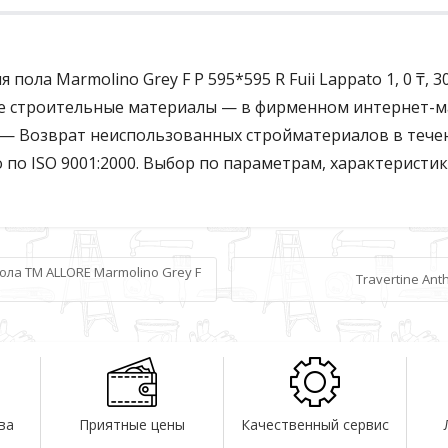
ола Marmolino Grey F P 595*595 R Fuii Lappato 1, 0 ₸, 30
се строительные материалы — в фирменном интернет-маг
а — Возврат неиспользованных стройматериалов в течен
тво по ISO 9001:2000. Выбор по параметрам, характеристик
ла TM ALLORE Marmolino Grey F
Travertine Anth
ва
Приятные цены
Качественный сервис