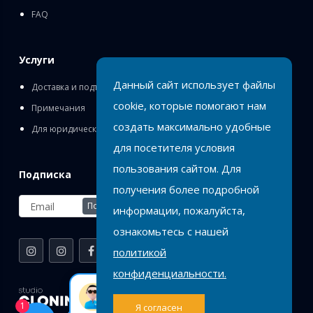
FAQ
Услуги
Данный сайт использует файлы
Доставка и подъём
cookie, которые помогают нам
Примечания
создать максимально удобные
Для юридических лиц
для посетителя условия
пользования сайтом. Для
Подписка
получения более подробной
Подписаться
информации, пожалуйста,
ознакомьтесь с нашей
политикой
конфиденциальности.
Birlik
Оставь заявку или
1
Я согласен