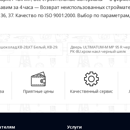
авим за 4 часа — Возврат неиспользованных строймате
, 36, 37. Качество по ISO 9001:2000. Выбор по параметрам
околад.КВ-28,КТ Белый, КВ-29.
Дверь ULTIMATUM-М МР 95 R чер
РК-8U.хром накл черный шелк
ва
Приятные цены
Качественный сервис
ателям
Услуги