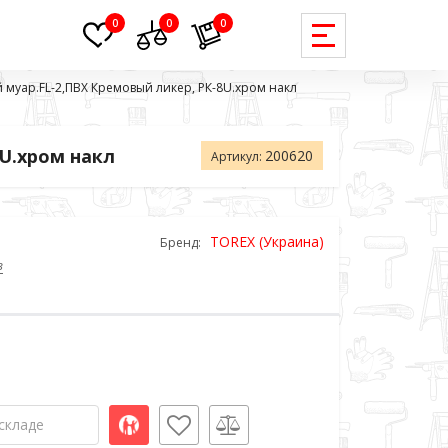
0
0
0
 муар.FL-2,ПВХ Кремовый ликер, РК-8U.хром накл
U.хром накл
200620
Артикул:
TOREX (Украина)
Бренд:
в
складе