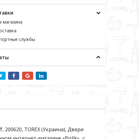
тавки
з магазина
оставка
спортные службы
аты
, 200620, TOREX (Украина), Двери
ном интернет-магазине «Birlik». ✓