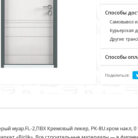
Способы дос
Самовывоз и
Курьерская д
Другие тран
Способы опл
Поделиться:
й муар.FL-2,ПВХ Кремовый ликер, РК-8U.хром накл, 0 ₸
ркет «Birlik», Все строительные материалы — в фирмен