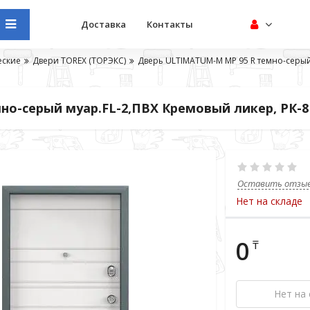
Доставка
Контакты
еские
Двери TOREX (ТОРЭКС)
Дверь ULTIMATUM-М МР 95 R темно-серый
о-серый муар.FL-2,ПВХ Кремовый ликер, РК-8
Оставить отзы
Нет на складе
0
₸
Нет на 