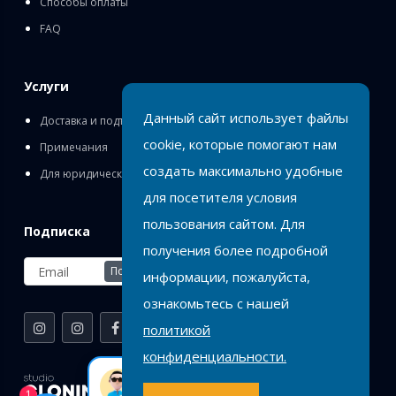
Способы оплаты
FAQ
Услуги
Данный сайт использует файлы
Доставка и подъём
cookie, которые помогают нам
Примечания
создать максимально удобные
Для юридических лиц
для посетителя условия
пользования сайтом. Для
Подписка
получения более подробной
Подписаться
информации, пожалуйста,
ознакомьтесь с нашей
политикой
конфиденциальности.
Birlik
1
Оставь заявку или