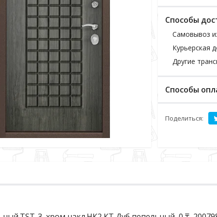
Способы дос
Самовывоз и
Курьерская д
Другие тран
Способы опл
Поделиться:
ный.TST-3 ,хром накл.НК2,КТ Дуб пепельный, 0 ₸, 20079