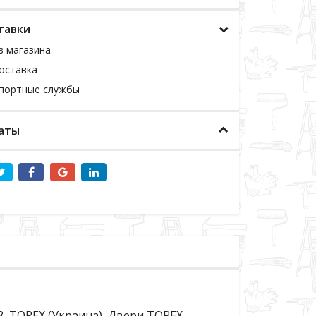
тавки
з магазина
оставка
спортные службы
аты
8, TOREX (Украина), Двери TOREX