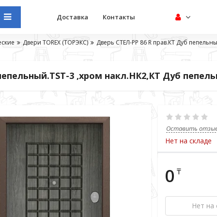
Доставка
Контакты
еские
Двери TOREX (ТОРЭКС)
Дверь СТЕЛ-РР 86 R прав.КТ Дуб пепельн
пепельный.TST-3 ,хром накл.НК2,КТ Дуб пепел
Оставить отзы
Нет на складе
0
₸
Нет на 