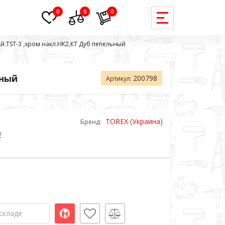
0
0
0
ый.TST-3 ,хром накл.НК2,КТ Дуб пепельный
ьный
200798
Артикул:
TOREX (Украина)
Бренд:
в
складе