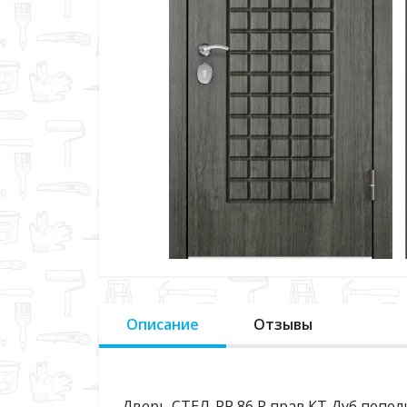
Описание
Отзывы
Дверь СТЕЛ-РР 86 R прав.КТ Дуб пепель