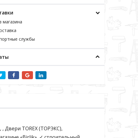
тавки
з магазина
оставка
спортные службы
аты
, , Двери TOREX (ТОРЭКС),
азине «Birlik». ✓ строительный