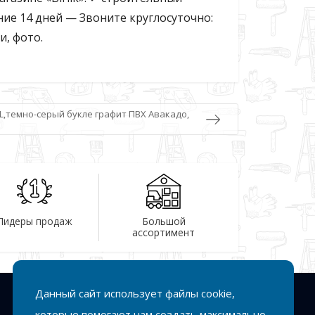
ие 14 дней — Звоните круглосуточно:
и, фото.
,L,темно-серый букле графит ПВХ Авакадо,
Лидеры продаж
Большой
ассортимент
Данный сайт использует файлы cookie,
Подписка
которые помогают нам создать максимально