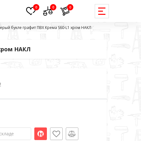
0
0
0
-серый букле графит ПВХ Крема S60-L1 хром НАКЛ
 хром НАКЛ
в
складе