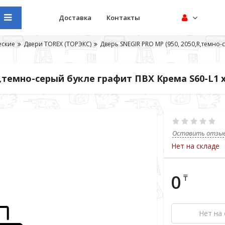
Доставка
Контакты
еские
Двери TOREX (ТОРЭКС)
Дверь SNEGIR PRO MP (950, 2050,R,темно
R,темно-серый букле графит ПВХ Крема S60-L1
Оставить отзы
Нет на складе
0
₸
Нет на 