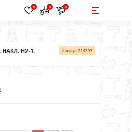
0
0
0
, НАКЛ, НУ-1,
214507
Артикул:
в