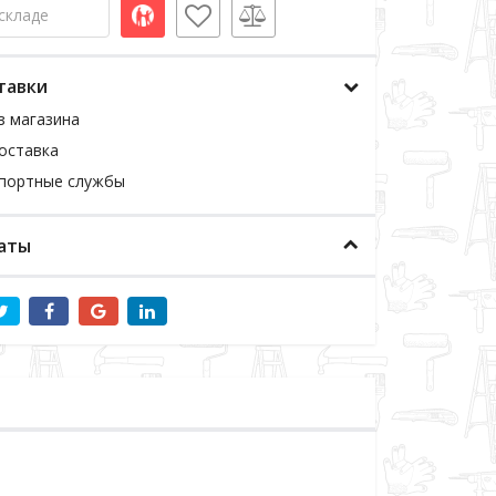
складе
тавки
з магазина
оставка
спортные службы
аты