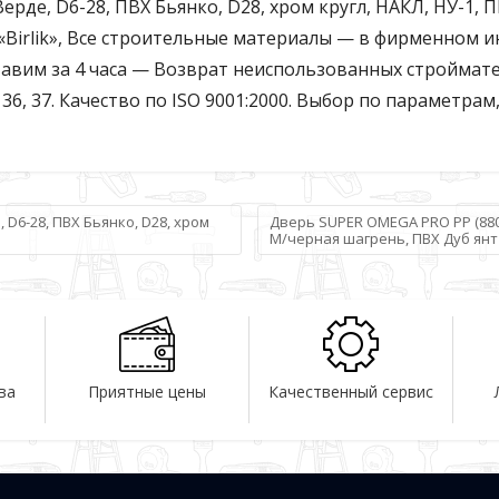
ерде, D6-28, ПВХ Бьянко, D28, хром кругл, НАКЛ, НУ-1, П
Birlik», Все строительные материалы — в фирменном инт
авим за 4 часа — Возврат неиспользованных строймате
, 36, 37. Качество по ISO 9001:2000. Выбор по параметрам
, D6-28, ПВХ Бьянко, D28, хром
Дверь SUPER OMEGA PRO PP (880,
M/черная шагрень, ПВХ Дуб янт
ва
Приятные цены
Качественный сервис