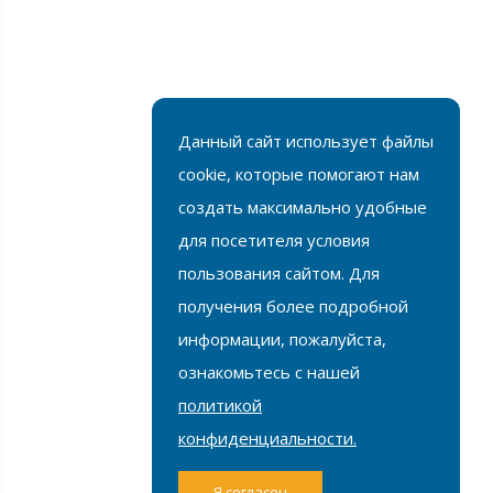
FAQ
Услуги
Данный сайт использует файлы
Доставка и подъём
cookie, которые помогают нам
Примечания
создать максимально удобные
Для юридических лиц
для посетителя условия
пользования сайтом. Для
Подписка
получения более подробной
Подписаться
информации, пожалуйста,
ознакомьтесь с нашей
политикой
конфиденциальности.
Birlik
Оставь заявку или
1
Я согласен