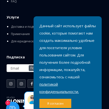
FAQ
Услуги
Данный сайт использует файлы
Доставка и подъём
cookie, которые помогают нам
Примечания
создать максимально удобные
Для юридических лиц
для посетителя условия
пользования сайтом. Для
Подписка
получения более подробной
Подписаться
информации, пожалуйста,
ознакомьтесь с нашей
политикой
конфиденциальности.
Birlik
Оставь заявку или
1
Я согласен
напиши нам на