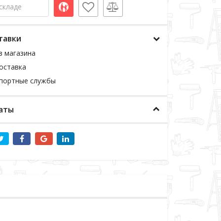
складе
тавки
з магазина
оставка
спортные службы
аты