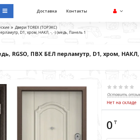
Доставка
Контакты
еские
Двери TOREX (ТОРЭКС)
ерламутр, D1, хром, НАКЛ, -, -) (медь, Панель 1
едь, RGSO, ПВХ БЕЛ перламутр, D1, хром, НАКЛ, -
Оставить отзы
Нет на складе
0
₸