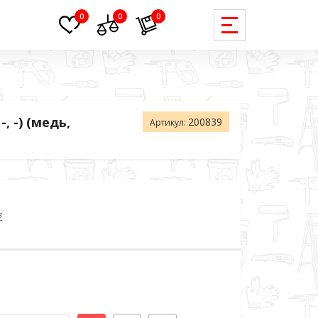
0
0
0
, -) (медь,
200839
Артикул:
в