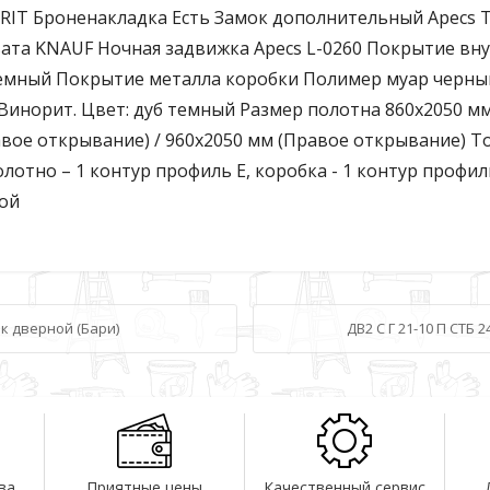
IT Броненакладка Есть Замок дополнительный Apecs T
ата KNAUF Ночная задвижка Apecs L-0260 Покрытие вн
 темный Покрытие металла коробки Полимер муар черн
Винорит. Цвет: дуб темный Размер полотна 860х2050 мм
равое открывание) / 960х2050 мм (Правое открывание) 
олотно – 1 контур профиль Е, коробка - 1 контур профи
кой
ок дверной (Бари)
ДВ2 С Г 21-10 П СТБ 
ва
Приятные цены
Качественный сервис