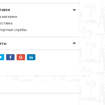
тавки
з магазина
оставка
спортные службы
аты