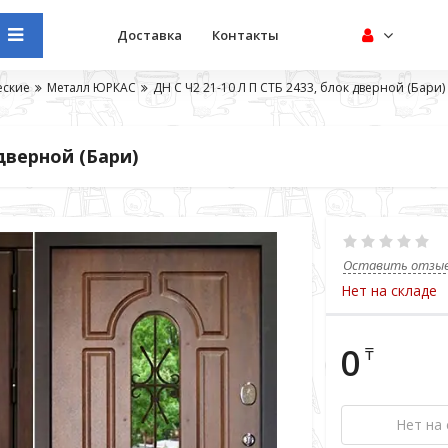
Доставка
Контакты
еские
Металл ЮРКАС
ДН С Ч2 21-10 Л П СТБ 2433, блок дверной (Бари)
 дверной (Бари)
Оставить отзы
Нет на складе
0
₸
Нет на 