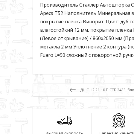
Производитель Сталлер Автошторка CR
Apecs T52 Наполнитель Минеральная в
покрытие пленка Винорит. Цвет: дуб
влагостойкий 12 мм, покрытие пленка 
(Левое открывание) / 860х2050 мм (П
металла 2 мм Уплотнение 2 контура (п
Fuaro L=90 сложный с поворотной руч
ДН С Ч2 21-10 П СТБ 2433, бл
Высокая скорость
Гарантия качест