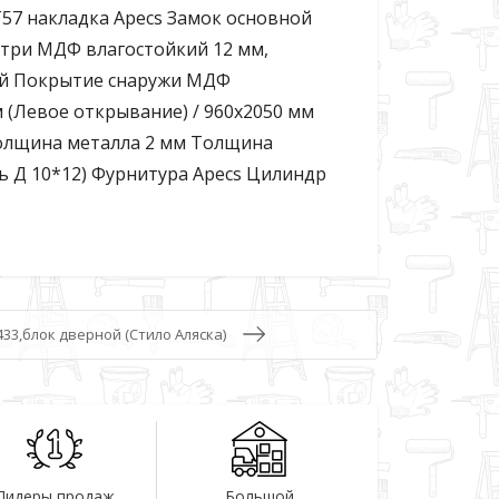
57 накладка Apecs Замок основной
утри МДФ влагостойкий 12 мм,
ый Покрытие снаружи МДФ
 (Левое открывание) / 960х2050 мм
Толщина металла 2 мм Толщина
ль Д 10*12) Фурнитура Apecs Цилиндр
2433,блок дверной (Стило Аляска)
Лидеры продаж
Большой