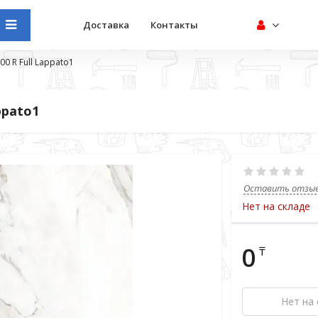
Доставка
Контакты
200 R Full Lappato1
appato1
Оставить отзы
Нет на складе
0
₸
Нет на 