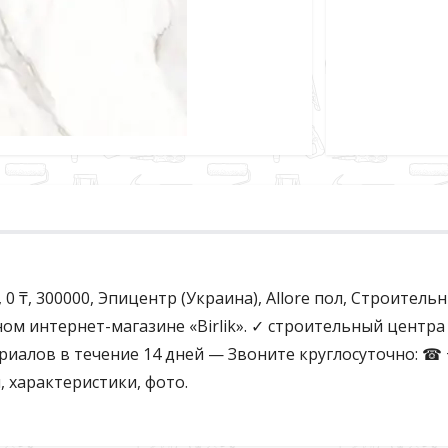
1, 0 ₸, 300000, Эпицентр (Украина), Allore пол, Строитель
м интернет-магазине «Birlik». ✓ строительный центра 
лов в течение 14 дней — Звоните круглосуточно: ☎ +7 (7
, характеристики, фото.