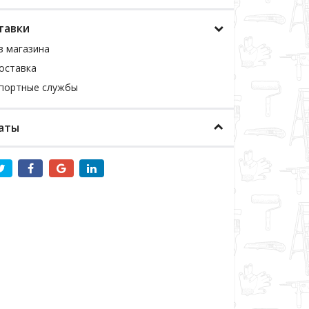
тавки
з магазина
оставка
спортные службы
аты