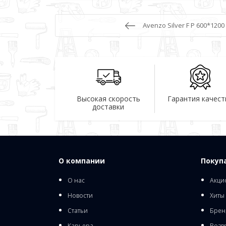
Avenzo Silver F P 600*1200 
Высокая скорость
Гарантия качест
доставки
О компании
Покуп
О нас
Акци
Новости
Хиты
Статьи
Брен
Карьера
Возв