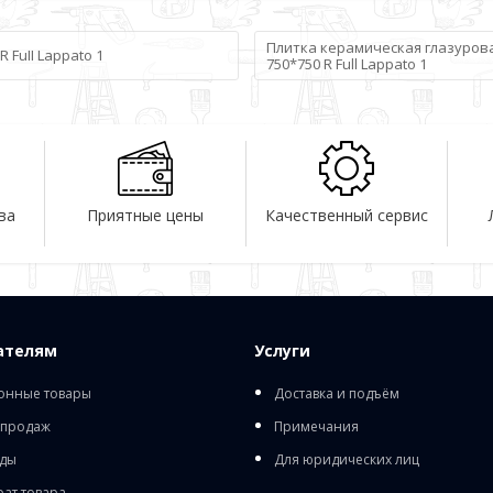
Плитка керамическая глазурова
R FuII Lappato 1
750*750 R Full Lappato 1
ва
Приятные цены
Качественный сервис
ателям
Услуги
онные товары
Доставка и подъём
 продаж
Примечания
ды
Для юридических лиц
рат товара