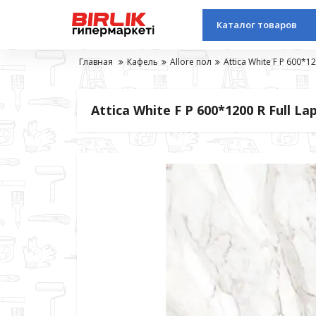
Каталог товаров
Главная
Кафель
Allore пол
Attica White F P 600*1
Attica White F P 600*1200 R Full L