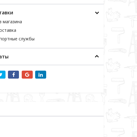
тавки
з магазина
оставка
спортные службы
аты