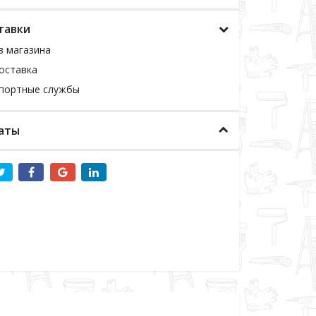
тавки
з магазина
оставка
спортные службы
аты