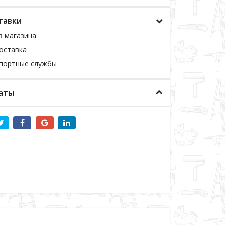
тавки
з магазина
оставка
спортные службы
аты