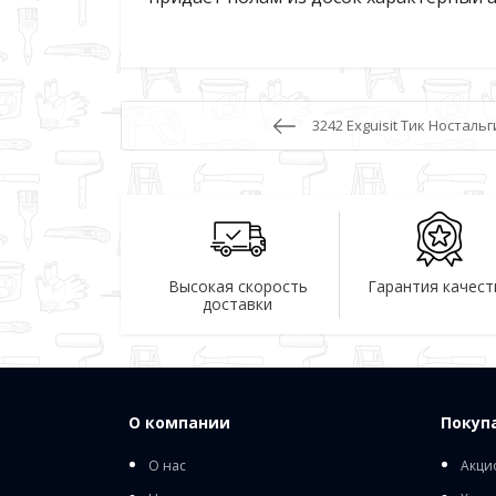
3242 Exguisit Тик Ностал
Высокая скорость
Гарантия качест
доставки
О компании
Покуп
О нас
Акци