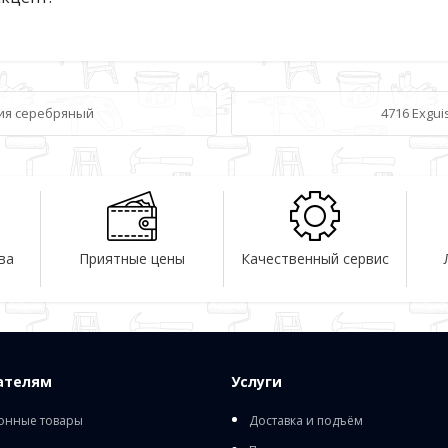
ьгия серебряный
4716 Exgui
ва
Приятные цены
Качественный сервис
ателям
Услуги
онные товары
Доставка и подъём