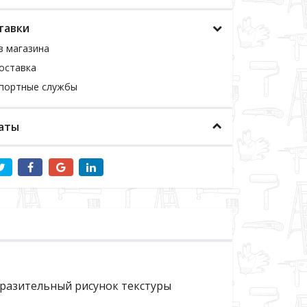
тавки
з магазина
оставка
спортные службы
аты
разительный рисунок текстуры