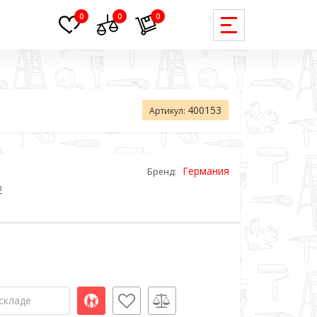
0
0
0
400153
Артикул:
Германия
Бренд:
в
складе