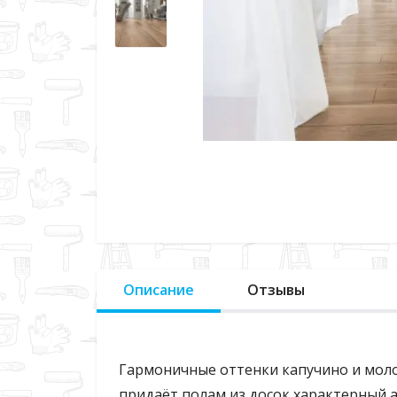
Описание
Отзывы
Гармоничные оттенки капучино и моло
придаёт полам из досок характерный а