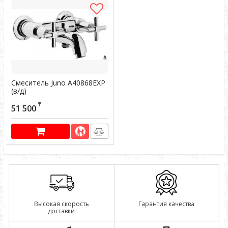
Смеситель Juno A40868EXP
(в/д)
Артикул:
603619
₸
51 500
Высокая скорость
Гарантия качества
доставки