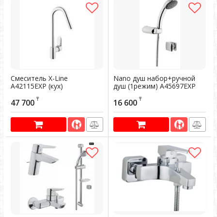
Смеситель X-Line
Nano душ набор+ручной
A42115EXP (кух)
душ (1режим) A45697EXP
Артикул:
603624
Артикул:
601586
₸
₸
47 700
16 600