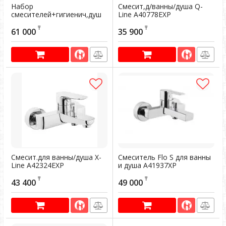
Набор
Смесит,д/ванны/душа Q-
смесителей+гигиенич,душ
Line A40778EXP
А49227EXP
Артикул:
603578
₸
₸
61 000
35 900
Артикул:
603080
Смесит.для ванны/душа X-
Смеситель Flo S для ванны
Line A42324EXP
и душа А41937XP
Артикул:
603581
Артикул:
603618
₸
₸
43 400
49 000