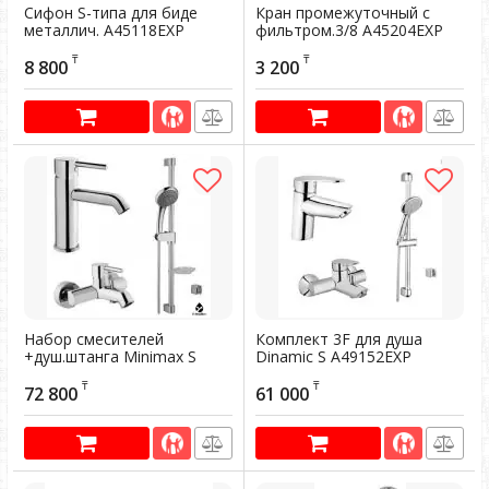
Сифон S-типа для биде
Кран промежуточный с
металлич. А45118EXP
фильтром.3/8 А45204EXP
Артикул:
603560
Артикул:
602870
₸
₸
8 800
3 200
Набор смесителей
Комплект 3F для душа
+душ.штанга Minimax S
Dinamic S A49152EXP
A49153EXP
Артикул:
602841
₸
₸
72 800
61 000
Артикул:
603079