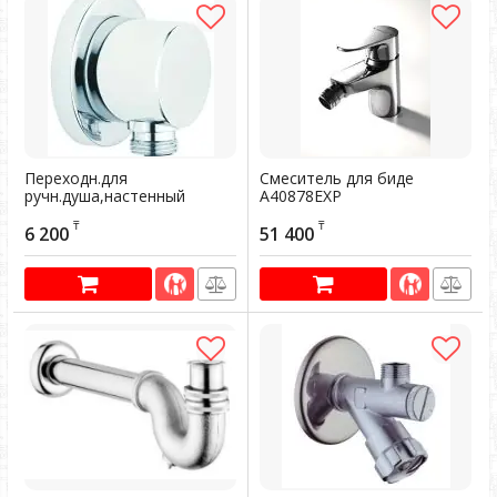
Переходн.для
Смеситель для биде
ручн.душа,настенный
А40878EXP
крепеж А45223ЕХР
Артикул:
603638
₸
₸
6 200
51 400
Артикул:
603260