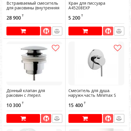
Встраиваемый смеситель
Кран для писсуара
для раковины (внутренняя
А45208ЕХР
часть) А42213ЕХР
Артикул:
602869
₸
₸
28 900
5 200
Артикул:
602185
Донный клапан для
Смеситель для душа.
раковин с /перел.
наружн.часть Minimax S
А45149ЕХР
A42224EXP
₸
₸
10 300
15 400
Артикул:
602209
Артикул:
603650