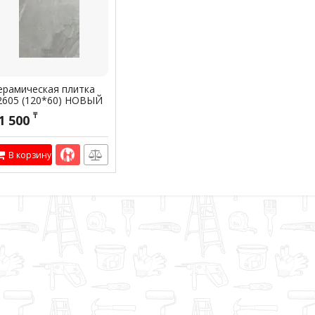
ерамическая плитка
2605 (120*60) НОВЫЙ
тикул:
301938
₸
1 500
В корзину