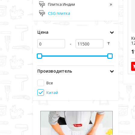
Плитка Индии
CSG плитка
Цена
К
-
1
₸
Ар
1
Производитель
Все
Китай