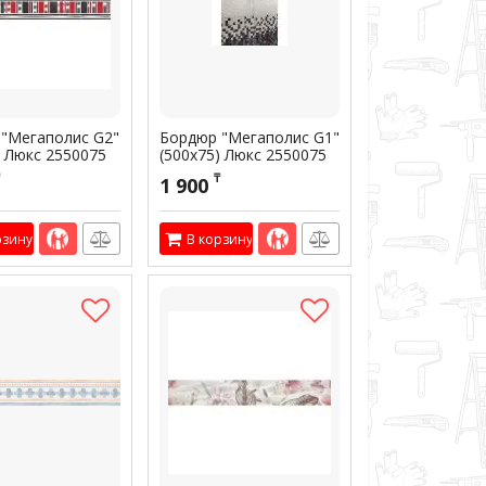
"Мегаполис G2"
Бордюр "Мегаполис G1"
) Люкс 2550075
(500х75) Люкс 2550075
00478
Артикул:
300477
₸
1 900
рзину
В корзину