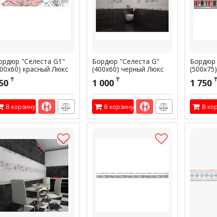
ордюр "Селеста G1"
Бордюр "Селеста G"
Бордюр 
400х60) красный Люкс
(400х60) черный Люкс
(500х75
840060
2840060
Артикул:
3
₸
₸
₸
50
1 000
1 750
тикул:
300482
Артикул:
300481
В корзину
В корзину
В ко