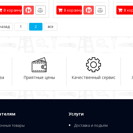
В корзину
В корзину
В ко
назад
1
2
все
ва
Приятные цены
Качественный сервис
ателям
Услуги
онные товары
Доставка и подъём