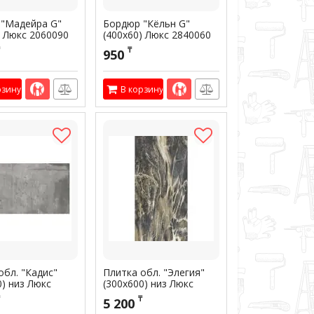
"Мадейра G"
Бордюр "Кёльн G"
) Люкс 2060090
(400х60) Люкс 2840060
00474
Артикул:
300473
₸
950
рзину
В корзину
обл. "Кадис"
Плитка обл. "Элегия"
0) низ Люкс
(300х600) низ Люкс
50054
1,62300600
₸
5 200
01763
Артикул:
301793