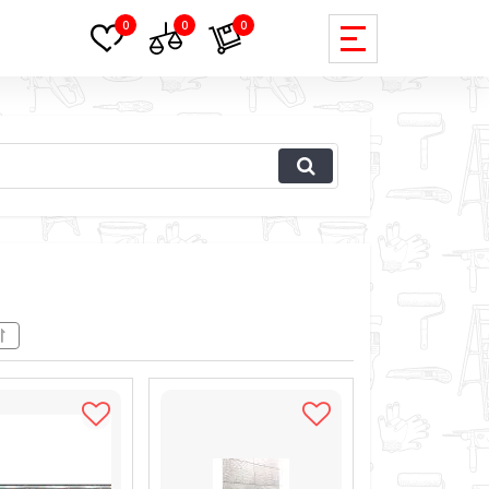
0
0
0