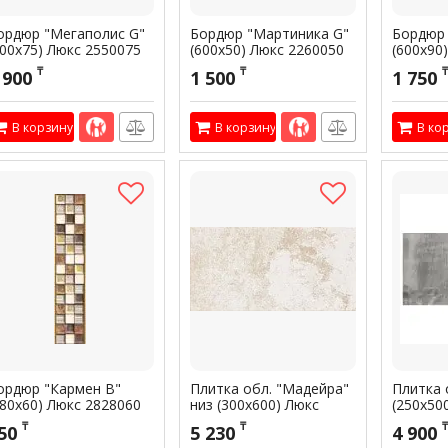
ордюр "Мегаполис G"
Бордюр "Мартиника G"
Бордюр 
500х75) Люкс 2550075
(600х50) Люкс 2260050
(600х90
тикул:
300476
Артикул:
300475
Артикул:
3
₸
₸
₸
 900
1 500
1 750
В корзину
В корзину
В ко
ордюр "Кармен В"
Плитка обл. "Мадейра"
Плитка 
280х60) Люкс 2828060
низ (300х600) Люкс
(250х50
1,62300600
1,25250
тикул:
300472
₸
₸
₸
50
5 230
4 900
Артикул:
301770
Артикул:
3